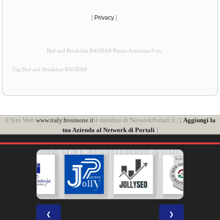
[
Privacy
]
Bed and Breakfast BAOBAB Piazza Armerina Foto
Tag Bed and Breakfast BAOBAB
il Sito Web
www.italy.frosinone.it
è membro di NetworkPortali.it | [
Aggiungi la
tua Azienda al Network di Portali
]
❮
❯