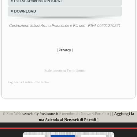
Piazza Armerina DINTORNI
DOWNLOAD
Costruzione Infissi Arena Francesco e F.lli snc - P.IVA 00601270861
[
Privacy
]
Scale interne in Ferro Battuto
Tag Arena Costruzione Infissi
il Sito Web
www.italy.frosinone.it
è membro di NetworkPortali.it | [
Aggiungi la
tua Azienda al Network di Portali
]