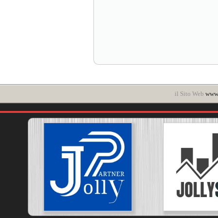
il Sito Web
www.