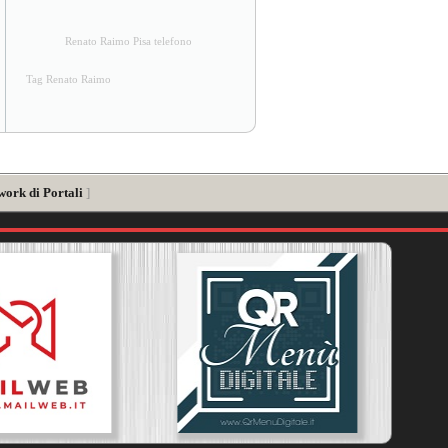
Renato Raimo Pisa telefono
Tag Renato Raimo
work di Portali
]