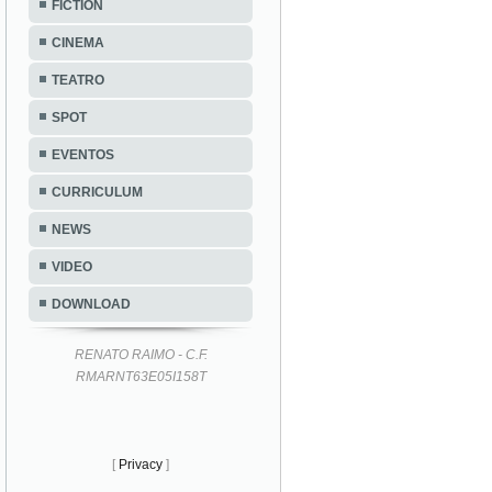
FICTION
CINEMA
TEATRO
SPOT
EVENTOS
CURRICULUM
NEWS
VIDEO
DOWNLOAD
RENATO RAIMO - C.F.
RMARNT63E05I158T
[
Privacy
]