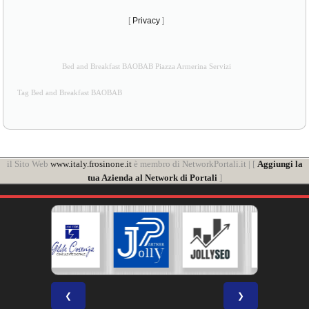
[
Privacy
]
Bed and Breakfast BAOBAB Piazza Armerina Servizi
Tag Bed and Breakfast BAOBAB
il Sito Web
www.italy.frosinone.it
è membro di NetworkPortali.it | [
Aggiungi la
tua Azienda al Network di Portali
]
❮
❯