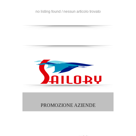
no listing found / nessun articolo trovato
PROMOZIONE AZIENDE