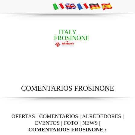
ITALY
FROSINONE
COMENTARIOS FROSINONE
OFERTAS
|
COMENTARIOS
|
ALREDEDORES
|
EVENTOS
|
FOTO
|
NEWS
|
COMENTARIOS FROSINONE :