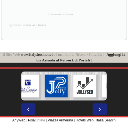
Lavorazione Ferro
Tag Arena Costruzione Infissi
il Sito Web
www.italy.frosinone.it
è membro di NetworkPortali.it | [
Aggiungi la
tua Azienda al Network di Portali
]
❮
❯
AnyWeb
|
Pisa
Online |
Piazza Armerina
|
Hotels Web
|
Italia Search