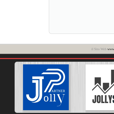
il Sito Web
www.