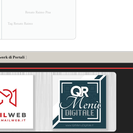
Renato Raimo Pisa
Tag Renato Raimo
work di Portali
]