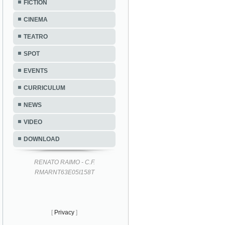
FICTION
CINEMA
TEATRO
SPOT
EVENTS
CURRICULUM
NEWS
VIDEO
DOWNLOAD
RENATO RAIMO - C.F.
RMARNT63E05I158T
[
Privacy
]